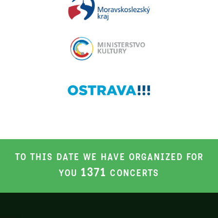
TO THIS DATE WE HAVE ORGANIZED FOR
1371
YOU
CONCERTS