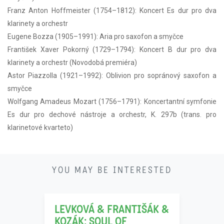
Franz Anton Hoffmeister (1754–1812): Koncert Es dur pro dva
klarinety a orchestr
Eugene Bozza (1905–1991): Aria pro saxofon a smyčce
František Xaver Pokorný (1729–1794): Koncert B dur pro dva
klarinety a orchestr (Novodobá premiéra)
Astor Piazzolla (1921–1992): Oblivion pro sopránový saxofon a
smyčce
Wolfgang Amadeus Mozart (1756–1791): Koncertantní symfonie
Es dur pro dechové nástroje a orchestr, K. 297b (trans. pro
klarinetové kvarteto)
21
YOU MAY BE INTERESTED
11
LEVKOVÁ & FRANTIŠÁK &
KOZÁK: SOUL OF