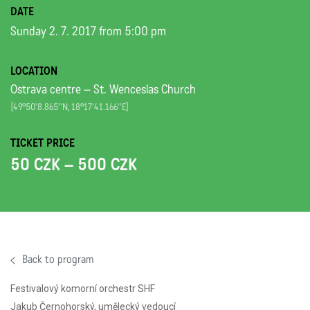
DATE
Sunday 2. 7. 2017 from 5:00 pm
LOCATION
Ostrava centre – St. Wenceslas Church
[49°50'8.865''N, 18°17'41.166''E]
TICKET PRICE
50 CZK – 500 CZK
Back to program
Festivalový komorní orchestr SHF
Jakub Černohorský, umělecký vedoucí