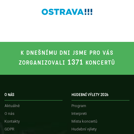
K DNEŠNÍMU DNI JSME PRO VÁS
1371
ZORGANIZOVALI
KONCERTŮ
O NÁS
HUDEBNÍ VÝLETY 2026
Aktuálně
Program
O nás
Interpreti
Kontakty
Místa koncertů
GDPR
Hudební výlety