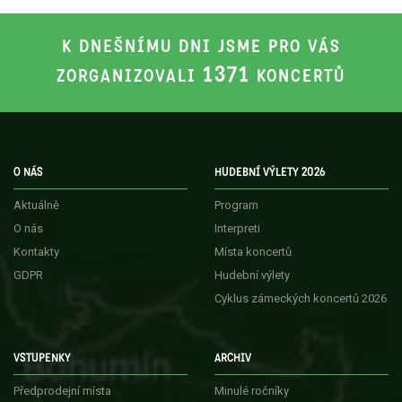
K DNEŠNÍMU DNI JSME PRO VÁS
1371
ZORGANIZOVALI
KONCERTŮ
O NÁS
HUDEBNÍ VÝLETY 2026
Aktuálně
Program
O nás
Interpreti
Kontakty
Místa koncertů
GDPR
Hudební výlety
Cyklus zámeckých koncertů 2026
VSTUPENKY
ARCHIV
Předprodejní místa
Minulé ročníky