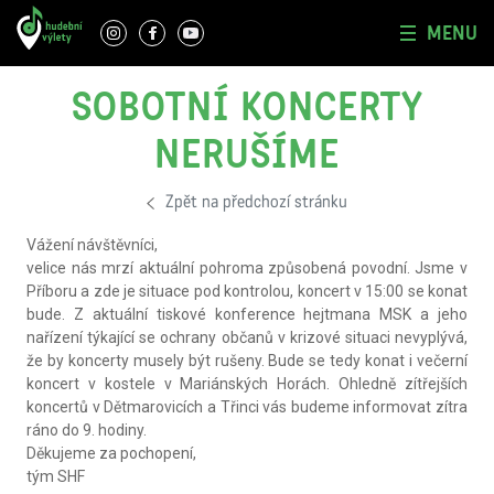
MENU
SOBOTNÍ KONCERTY
NERUŠÍME
Zpět na předchozí stránku
Vážení návštěvníci,
velice nás mrzí aktuální pohroma způsobená povodní. Jsme v
Příboru a zde je situace pod kontrolou, koncert v 15:00 se konat
bude. Z aktuální tiskové konference hejtmana MSK a jeho
nařízení týkající se ochrany občanů v krizové situaci nevyplývá,
že by koncerty musely být rušeny. Bude se tedy konat i večerní
koncert v kostele v Mariánských Horách. Ohledně zítřejších
koncertů v Dětmarovicích a Třinci vás budeme informovat zítra
ráno do 9. hodiny.
Děkujeme za pochopení,
tým SHF