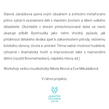
Slavná Janáčkova opera svým obsahem a zvířecími metaforami
přímo vybízí k seznámení dětí s vlastním životem a dílem velkého
skladatele. Obzvláště v dnešní přetechnizované době se navíc
ukazuje příběh Bystroušky jako velmi vhodný způsob, jak
přitáhnout dětského diváka zpět k zákonitostem přírody, věčnému
koloběhu obnovy, života a umírání. Téma nabízí možnost hudebně,
výtvarně i dramaticky tvořit a improvizovat také s nejmenšími
dětmi (využití Boomwhackerů, nápěvků mluvy ad.).
Workshop vedou muzikoložky Nikola Illeová a Eva Mikulášková.
V rámci projektu: