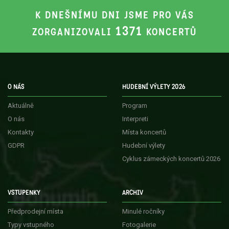
K DNEŠNÍMU DNI JSME PRO VÁS
1371
ZORGANIZOVALI
KONCERTŮ
O NÁS
HUDEBNÍ VÝLETY 2026
Aktuálně
Program
O nás
Interpreti
Kontakty
Místa koncertů
GDPR
Hudební výlety
Cyklus zámeckých koncertů 2026
VSTUPENKY
ARCHIV
Předprodejní místa
Minulé ročníky
Typy vstupného
Fotogalerie