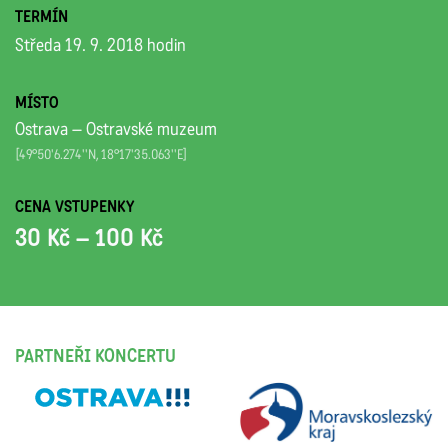
TERMÍN
Středa 19. 9. 2018 hodin
MÍSTO
Ostrava – Ostravské muzeum
[49°50'6.274''N, 18°17'35.063''E]
CENA VSTUPENKY
30 Kč – 100 Kč
PARTNEŘI KONCERTU