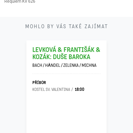
Requiem KV 626
21
MOHLO BY VÁS TAKÉ ZAJÍMAT
11
LEVKOVÁ & FRANTIŠÁK &
KOZÁK: DUŠE BAROKA
BACH / HÄNDEL / ZELENKA / MICHNA
PŘÍBOR
18:00
KOSTEL SV. VALENTINA