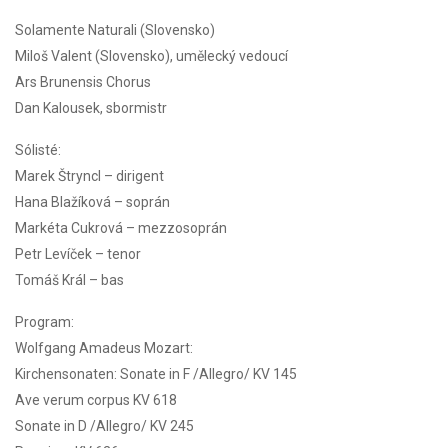
Solamente Naturali (Slovensko)
Miloš Valent (Slovensko), umělecký vedoucí
Ars Brunensis Chorus
Dan Kalousek, sbormistr
Sólisté:
Marek Štryncl – dirigent
Hana Blažíková – soprán
Markéta Cukrová – mezzosoprán
Petr Levíček – tenor
Tomáš Král – bas
Program:
Wolfgang Amadeus Mozart:
Kirchensonaten: Sonate in F /Allegro/ KV 145
Ave verum corpus KV 618
Sonate in D /Allegro/ KV 245