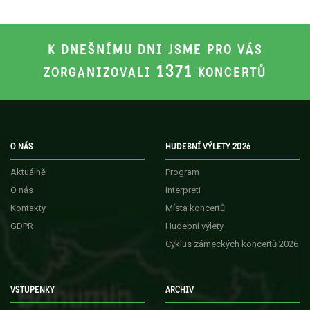
K DNEŠNÍMU DNI JSME PRO VÁS
1371
ZORGANIZOVALI
KONCERTŮ
O NÁS
HUDEBNÍ VÝLETY 2026
Aktuálně
Program
O nás
Interpreti
Kontakty
Místa koncertů
GDPR
Hudební výlety
Cyklus zámeckých koncertů 2026
VSTUPENKY
ARCHIV