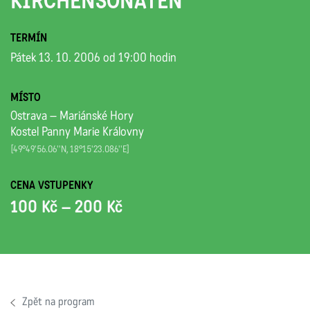
KIRCHENSONATEN
TERMÍN
Pátek 13. 10. 2006 od 19:00 hodin
MÍSTO
Ostrava – Mariánské Hory
Kostel Panny Marie Královny
[49°49'56.06''N, 18°15'23.086''E]
CENA VSTUPENKY
100 Kč – 200 Kč
Zpět na program