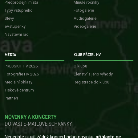
Předprodejní místa
Minulé ročníky
Typy vstupného
Fotogalerie
Slevy
Audiogalerie
eVstupenky
Videogalerie
Návštěvní řád
MÉDIA
KLUB PŘÁTEL HV
PRESSKIT HV 2026
O klubu
Fotografie HV 2026
Členství a jeho výhody
Mediální ohlasy
Registrace do klubu
Tiskové centrum
Partneři
NOVINKY A KONCERTY
DO VAŠÍ E-MAILOVÉ SCHRÁNKY
Nenechte si ujít žádný koncert nebo novinku,
přihlaste se