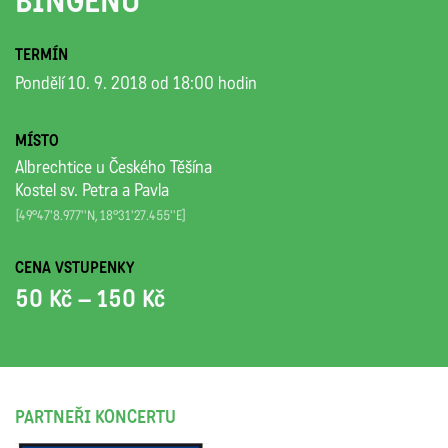
BINGENU
TERMÍN
Pondělí 10. 9. 2018 od 18:00 hodin
MÍSTO
Albrechtice u Českého Těšína
Kostel sv. Petra a Pavla
[49°47'8.977''N, 18°31'27.455''E]
CENA VSTUPENKY
50 Kč – 150 Kč
PARTNEŘI KONCERTU