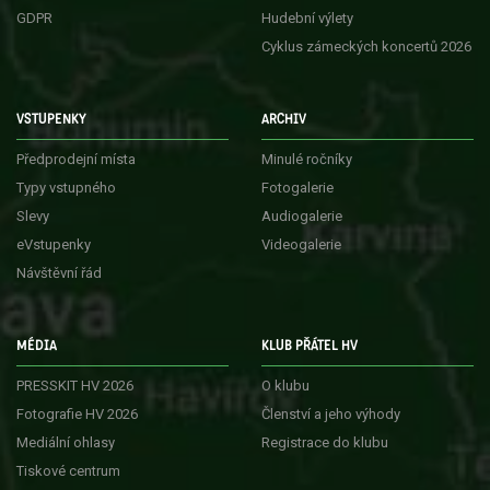
GDPR
Hudební výlety
Cyklus zámeckých koncertů 2026
VSTUPENKY
ARCHIV
Předprodejní místa
Minulé ročníky
Typy vstupného
Fotogalerie
Slevy
Audiogalerie
eVstupenky
Videogalerie
Návštěvní řád
MÉDIA
KLUB PŘÁTEL HV
PRESSKIT HV 2026
O klubu
Fotografie HV 2026
Členství a jeho výhody
Mediální ohlasy
Registrace do klubu
Tiskové centrum