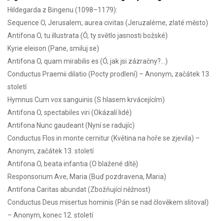
Hildegarda z Bingenu (1098–1179):
Sequence O, Jerusalem, aurea civitas (Jeruzaléme, zlaté město)
Antifona O, tu illustrata (Ó, ty světlo jasnosti božské)
Kyrie eleison (Pane, smiluj se)
Antifona O, quam mirabilis es (Ó, jak jsi zázračny?…)
Conductus Praemii dilatio (Pocty prodlení) – Anonym, začátek 13.
století
Hymnus Cum vox sanguinis (S hlasem krvácejícím)
Antifona O, spectabiles viri (Okázalí lidé)
Antifona Nunc gaudeant (Nyní se radujíc)
Conductus Flos in monte cernitur (Květina na hoře se zjevila) –
Anonym, začátek 13. století
Antifona O, beata infantia (O blažené dítě)
Responsorium Ave, Maria (Buď pozdravena, Maria)
Antifona Caritas abundat (Zbožňující něžnost)
Conductus Deus misertus hominis (Pán se nad člověkem slitoval)
– Anonym, konec 12. století