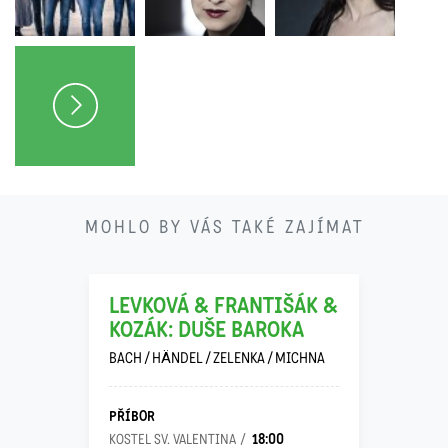
21
MOHLO BY VÁS TAKÉ ZAJÍMAT
11
LEVKOVÁ & FRANTIŠÁK &
KOZÁK: DUŠE BAROKA
BACH / HÄNDEL / ZELENKA / MICHNA
PŘÍBOR
18:00
KOSTEL SV. VALENTINA