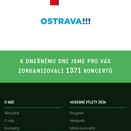
K DNEŠNÍMU DNI JSME PRO VÁS
1371
ZORGANIZOVALI
KONCERTŮ
O NÁS
HUDEBNÍ VÝLETY 2026
Aktuálně
Program
O nás
Interpreti
Kontakty
Místa koncertů