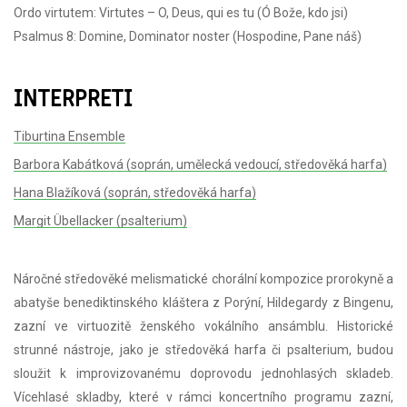
Ordo virtutem: Virtutes – O, Deus, qui es tu (Ó Bože, kdo jsi)
Psalmus 8: Domine, Dominator noster (Hospodine, Pane náš)
INTERPRETI
Tiburtina Ensemble
Barbora Kabátková (soprán, umělecká vedoucí, středověká harfa)
Hana Blažíková (soprán, středověká harfa)
Margit Übellacker (psalterium)
Náročné středověké melismatické chorální kompozice prorokyně a
abatyše benediktinského kláštera z Porýní, Hildegardy z Bingenu,
zazní ve virtuozitě ženského vokálního ansámblu. Historické
strunné nástroje, jako je středověká harfa či psalterium, budou
sloužit k improvizovanému doprovodu jednohlasých skladeb.
Vícehlasé skladby, které v rámci koncertního programu zazní,