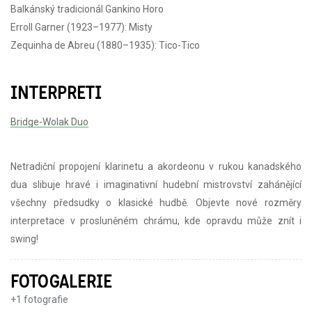
Balkánský tradicionál Gankino Horo
Erroll Garner (1923–1977): Misty
Zequinha de Abreu (1880–1935): Tico-Tico
INTERPRETI
Bridge-Wolak Duo
Netradiční propojení klarinetu a akordeonu v rukou kanadského
dua slibuje hravé i imaginativní hudební mistrovství zahánějící
všechny předsudky o klasické hudbě. Objevte nové rozměry
interpretace v prosluněném chrámu, kde opravdu může znít i
swing!
FOTOGALERIE
+
1
fotografie