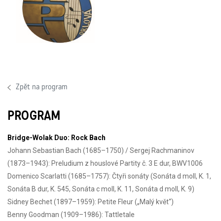
Zpět na program
PROGRAM
Bridge-Wolak Duo: Rock Bach
Johann Sebastian Bach (1685–1750) / Sergej Rachmaninov
(1873–1943): Preludium z houslové Partity č. 3 E dur, BWV1006
Domenico Scarlatti (1685–1757): Čtyři sonáty (Sonáta d moll, K. 1,
Sonáta B dur, K. 545, Sonáta c moll, K. 11, Sonáta d moll, K. 9)
Sidney Bechet (1897–1959): Petite Fleur („Malý květ“)
Benny Goodman (1909–1986): Tattletale