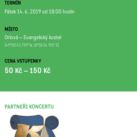
TERMÍN
Pátek 14. 6. 2019 od 18:00 hodin
MÍSTO
Orlová – Evangelický kostel
[49°50'43.759''N, 18°26'24.915''E]
CENA VSTUPENKY
50 Kč – 150 Kč
PARTNEŘI KONCERTU