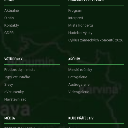
O NÁS
HUDEBNÍ VÝLETY 2026
Aktuálně
Program
O nás
Interpreti
Kontakty
Místa koncertů
GDPR
Hudební výlety
Cyklus zámeckých koncertů 2026
VSTUPENKY
ARCHIV
Předprodejní místa
Minulé ročníky
Typy vstupného
Fotogalerie
Slevy
Audiogalerie
eVstupenky
Videogalerie
Návštěvní řád
MÉDIA
KLUB PŘÁTEL HV