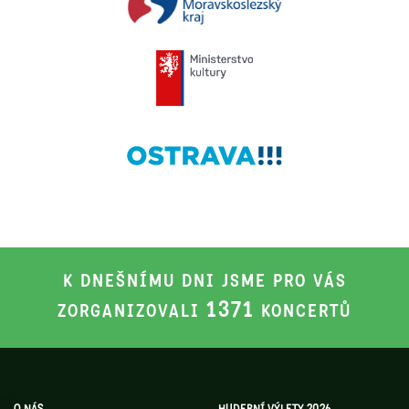
K DNEŠNÍMU DNI JSME PRO VÁS
1371
ZORGANIZOVALI
KONCERTŮ