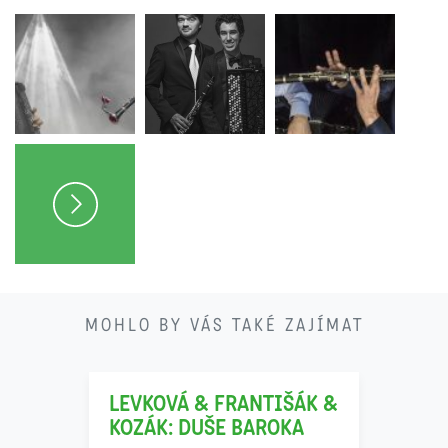
21
MOHLO BY VÁS TAKÉ ZAJÍMAT
11
LEVKOVÁ & FRANTIŠÁK &
KOZÁK: DUŠE BAROKA