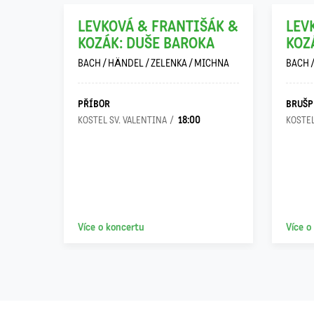
KEM:
LEVKOVÁ & FRANTIŠÁK &
LEV
KOZÁK: DUŠE BAROKA
KOZ
BACH / HÄNDEL / ZELENKA / MICHNA
BACH 
ILO
PŘÍBOR
BRUŠP
18:00
KOSTEL SV. VALENTINA
KOSTEL
Více o koncertu
Více o