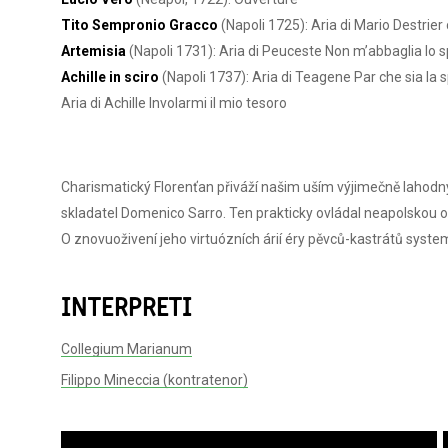
Tito Sempronio Gracco
(Napoli 1725): Aria di Mario Destrier
Artemisia
(Napoli 1731): Aria di Peuceste Non m’abbaglia lo 
Achille in sciro
(Napoli 1737): Aria di Teagene Par che sia la
Aria di Achille Involarmi il mio tesoro
Charismatický Florenťan přiváží našim uším výjimečně lahodný 
skladatel Domenico Sarro. Ten prakticky ovládal neapolskou o
O znovuoživení jeho virtuózních árií éry pěvců-kastrátů system
INTERPRETI
Collegium Marianum
Filippo Mineccia (kontratenor)