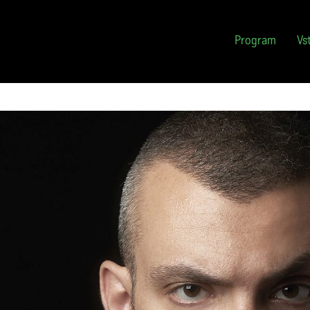
Typy vstupného
Fotogalerie
Fot
Slevy
Videogalerie
Méd
Program
Vs
eVstupenky
Tis
Návštěvní řád
Par