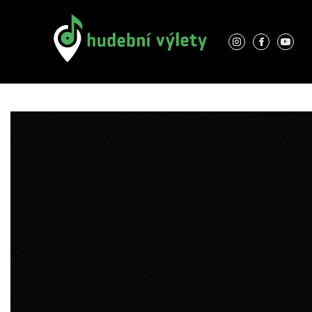
O nás
Interpreti
Kontakty
Místa
GDPR
Hudební výlety
Cyklus zámeckých koncertů 2026