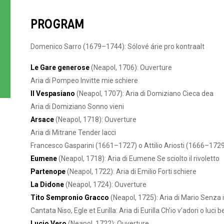
PROGRAM
Domenico Sarro (1679–1744): Sólové árie pro kontraalt
Le Gare generose
(Neapol, 1706): Ouverture
Aria di Pompeo Invitte mie schiere
Il Vespasiano
(Neapol, 1707): Aria di Domiziano Cieca dea
Aria di Domiziano Sonno vieni
Arsace
(Neapol, 1718): Ouverture
Aria di Mitrane Tender lacci
Francesco Gasparini (1661–1727) o Attilio Ariosti (1666–172
Eumene
(Neapol, 1718): Aria di Eumene Se sciolto il rivoletto
Partenope
(Neapol, 1722): Aria di Emilio Forti schiere
La Didone
(Neapol, 1724): Ouverture
Tito Sempronio Gracco
(Neapol, 1725): Aria di Mario Senza i
Cantata Niso, Egle et Eurilla: Aria di Eurilla Ch’io v’adori o luci b
Lucio Vero
(Neapol, 1722): Ouverture