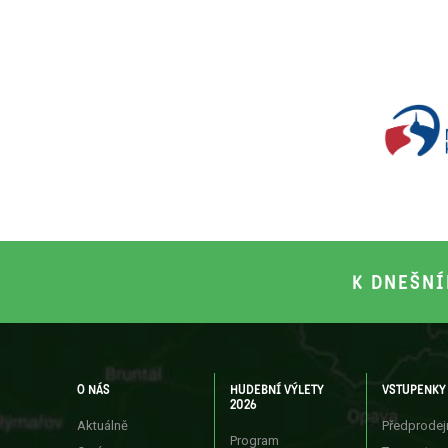
K DNEŠNÍ
O NÁS
HUDEBNÍ VÝLETY
VSTUPENKY
2026
Aktuálně
Předprodej
Program