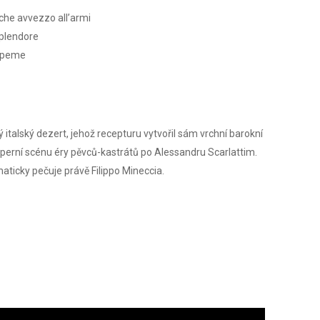
 che avvezzo all’armi
splendore
 speme
italský dezert, jehož recepturu vytvořil sám vrchní barokní
perní scénu éry pěvců-kastrátů po Alessandru Scarlattim.
aticky pečuje právě Filippo Mineccia.