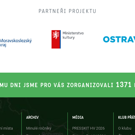
PARTNEŘI PROJEKTU
1371
MU DNI JSME PRO VÁS ZORGANIZOVALI
ARCHIV
MÉDIA
KLUB PŘÁ
ní místa
Minulé ročníky
PRESSKIT HV 2026
O klubu