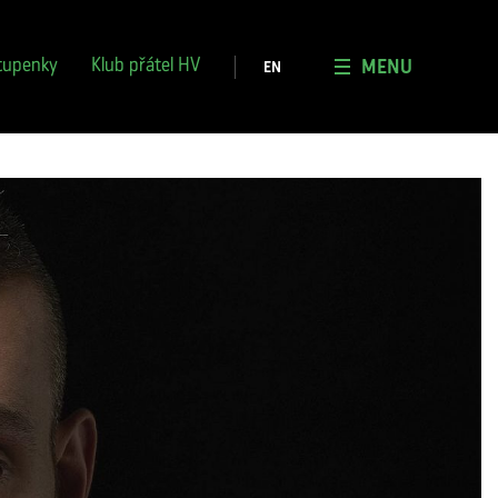
ografie HV 2026
Registrace do klubu
iální ohlasy
MENU
tupenky
Klub přátel HV
EN
kové centrum
tneři