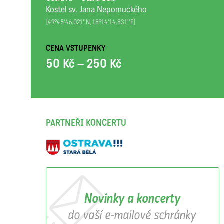
Kostel sv. Jana Nepomuckého
[49°45'46.021''N, 18°14'14.831''E]
CENA VSTUPENKY
50 Kč – 250 Kč
PARTNEŘI KONCERTU
Novinky a koncerty
do vaší e-mailové schránky