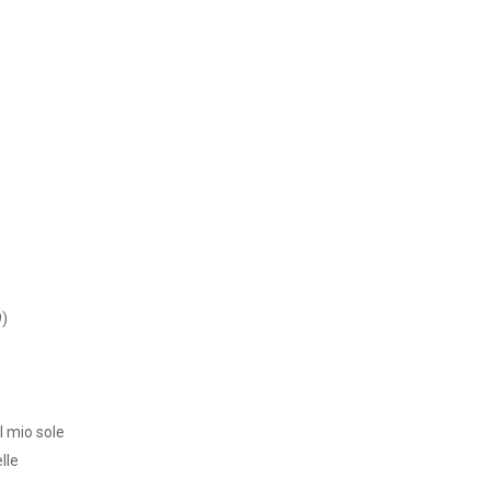
9)
l mio sole
elle