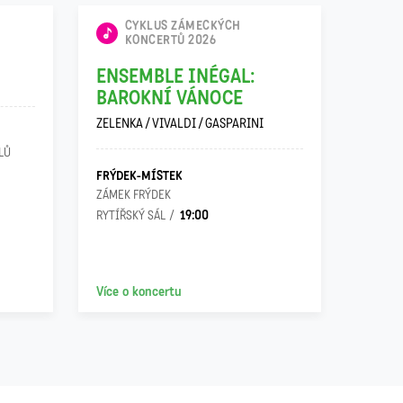
CYKLUS ZÁMECKÝCH
KYDL
KONCERTŮ 2026
SON
ENSEMBLE INÉGAL:
JOHANN
BAROKNÍ VÁNOCE
ZELENKA / VIVALDI / GASPARINI
OSTRA
LŮ
VILA G
FRÝDEK-MÍSTEK
ZÁMEK FRÝDEK
19:00
RYTÍŘSKÝ SÁL
Více o koncertu
Více o