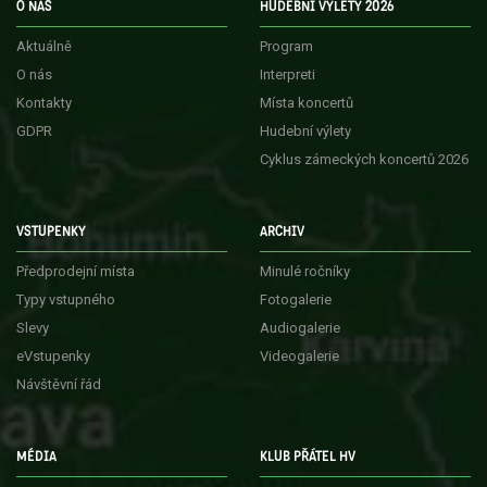
O NÁS
HUDEBNÍ VÝLETY 2026
Aktuálně
Program
O nás
Interpreti
Kontakty
Místa koncertů
GDPR
Hudební výlety
Cyklus zámeckých koncertů 2026
VSTUPENKY
ARCHIV
Předprodejní místa
Minulé ročníky
Typy vstupného
Fotogalerie
Slevy
Audiogalerie
eVstupenky
Videogalerie
Návštěvní řád
MÉDIA
KLUB PŘÁTEL HV