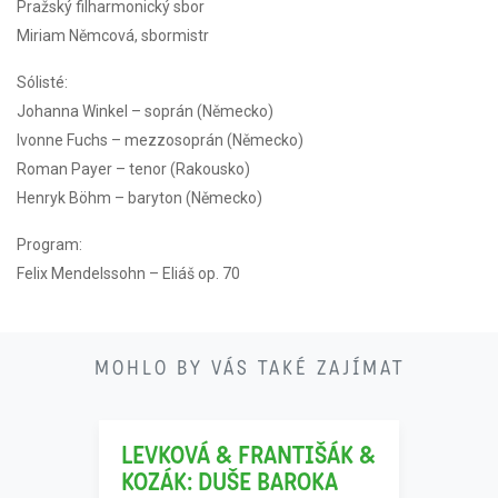
Pražský filharmonický sbor
Miriam Němcová, sbormistr
Sólisté:
Johanna Winkel – soprán (Německo)
Ivonne Fuchs – mezzosoprán (Německo)
Roman Payer – tenor (Rakousko)
Henryk Böhm – baryton (Německo)
Program:
Felix Mendelssohn – Eliáš op. 70
21
MOHLO BY VÁS TAKÉ ZAJÍMAT
11
LEVKOVÁ & FRANTIŠÁK &
KOZÁK: DUŠE BAROKA