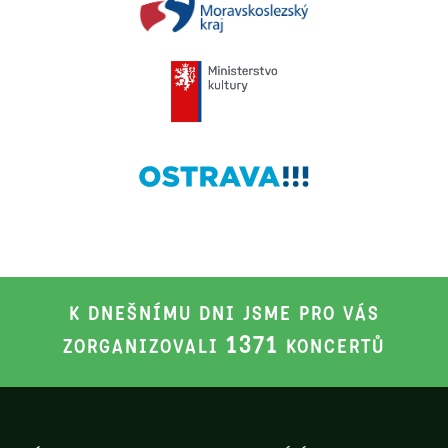
K DNEŠNÍMU DNI JSME PRO VÁS
1371
ZORGANIZOVALI
KONCERTŮ