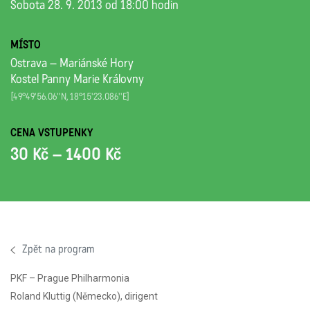
Sobota 28. 9. 2013 od 18:00 hodin
MÍSTO
Ostrava – Mariánské Hory
Kostel Panny Marie Královny
[49°49'56.06''N, 18°15'23.086''E]
CENA VSTUPENKY
30 Kč – 1400 Kč
Zpět na program
PKF – Prague Philharmonia
Roland Kluttig (Německo), dirigent