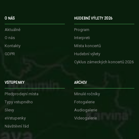
O NÁS
HUDEBNÍ VÝLETY 2026
Aktuálně
Program
O nás
Interpreti
Kontakty
Místa koncertů
GDPR
Hudební výlety
Cyklus zámeckých koncertů 2026
VSTUPENKY
ARCHIV
Předprodejní místa
Minulé ročníky
Typy vstupného
Fotogalerie
Slevy
Audiogalerie
eVstupenky
Videogalerie
Návštěvní řád