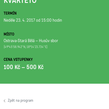
KVARTETO
TERMÍN
Neděle 23. 4. 2017 od 15:00 hodin
MÍSTO
Ostrava-Stará Bělá – Husův sbor
[49°45'58.942''N, 18°14'23.734''E]
CENA VSTUPENKY
100 Kč – 500 Kč
Zpět na program