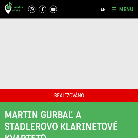
MENU
EN
REALIZOVÁNO
MARTIN GURBAĽ A
STADLEROVO KLARINETOVÉ