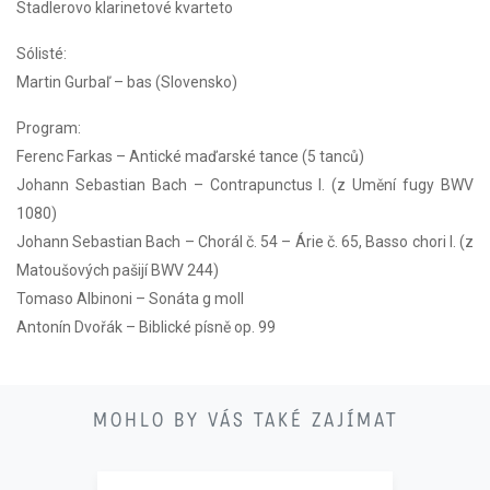
Stadlerovo klarinetové kvarteto
Sólisté:
Martin Gurbaľ – bas (Slovensko)
Program:
Ferenc Farkas – Antické maďarské tance (5 tanců)
Johann Sebastian Bach – Contrapunctus I. (z Umění fugy BWV
1080)
Johann Sebastian Bach – Chorál č. 54 – Árie č. 65, Basso chori I. (z
Matoušových pašijí BWV 244)
Tomaso Albinoni – Sonáta g moll
Antonín Dvořák – Biblické písně op. 99
21
MOHLO BY VÁS TAKÉ ZAJÍMAT
11