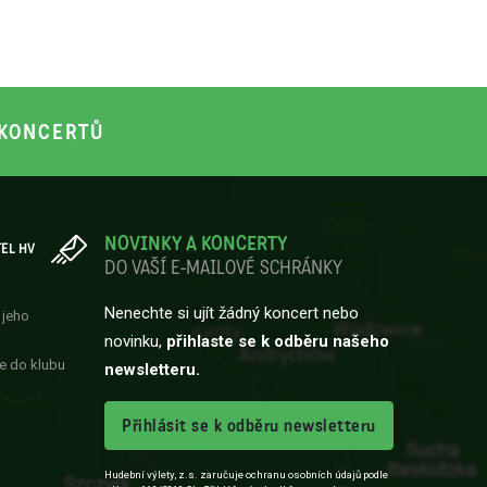
KONCERTŮ
NOVINKY A KONCERTY
TEL HV
DO VAŠÍ E-MAILOVÉ SCHRÁNKY
Nenechte si ujít žádný koncert nebo
 jeho
novinku,
přihlaste se k odběru našeho
e do klubu
newsletteru.
Přihlásit se k odběru newsletteru
Hudební výlety, z.s. zaručuje ochranu osobních údajů podle