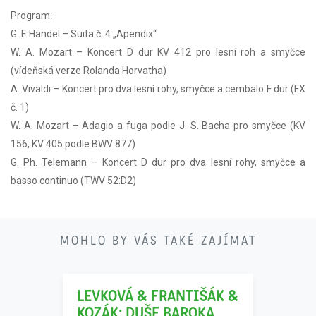
Program:
G. F. Händel – Suita č. 4 „Apendix“
W. A. Mozart – Koncert D dur KV 412 pro lesní roh a smyčce
(vídeňská verze Rolanda Horvatha)
A. Vivaldi – Koncert pro dva lesní rohy, smyčce a cembalo F dur (FX
č. 1)
W. A. Mozart – Adagio a fuga podle J. S. Bacha pro smyčce (KV
156, KV 405 podle BWV 877)
G. Ph. Telemann – Koncert D dur pro dva lesní rohy, smyčce a
basso continuo (TWV 52:D2)
21
MOHLO BY VÁS TAKÉ ZAJÍMAT
11
LEVKOVÁ & FRANTIŠÁK &
KOZÁK: DUŠE BAROKA