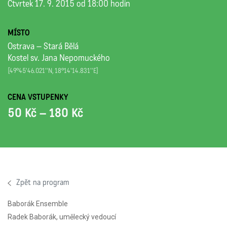
Čtvrtek 17. 9. 2015 od 18:00 hodin
MÍSTO
Ostrava – Stará Bělá
Kostel sv. Jana Nepomuckého
[49°45'46.021''N, 18°14'14.831''E]
CENA VSTUPENKY
50 Kč – 180 Kč
Zpět na program
Baborák Ensemble
Radek Baborák, umělecký vedoucí