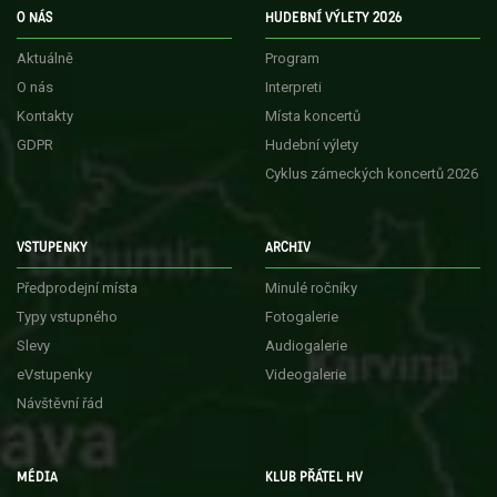
O NÁS
HUDEBNÍ VÝLETY 2026
Aktuálně
Program
O nás
Interpreti
Kontakty
Místa koncertů
GDPR
Hudební výlety
Cyklus zámeckých koncertů 2026
VSTUPENKY
ARCHIV
Předprodejní místa
Minulé ročníky
Typy vstupného
Fotogalerie
Slevy
Audiogalerie
eVstupenky
Videogalerie
Návštěvní řád
MÉDIA
KLUB PŘÁTEL HV