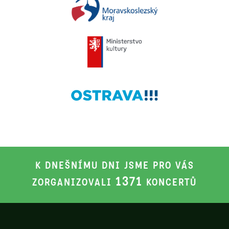
K DNEŠNÍMU DNI JSME PRO VÁS
1371
ZORGANIZOVALI
KONCERTŮ