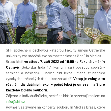
SHF společně s dechovou katedrou Fakulty umění Ostravské
univerzity vás srdečně zve na master classes členů In Medias
Brass, kteří
ve středu 7. září 2022 od 10:00 na Fakultě umění v
Ostravě
(Sokolská třída 17, komorní sál) povedou společný
seminář a následně i individuální lekce určené studentům
vysokých uměleckých škol a konzervatoří.
Vstup je volný, a to
včetně individuálních lekcí – počet lekcí je omezen na 3 pro
každého z členů souboru.
Zájemci o individuální lekci, nechť se hlásí a rezervují mailem na
info@shf.cz
Rovněž Vás zveme na koncerty souboru In Medias Brass, které