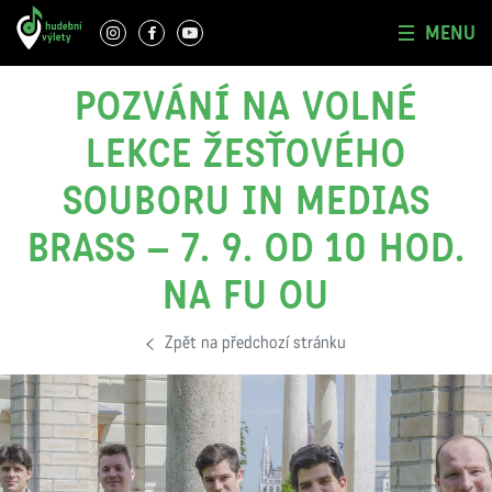
MENU
POZVÁNÍ NA VOLNÉ
LEKCE ŽESŤOVÉHO
SOUBORU IN MEDIAS
BRASS – 7. 9. OD 10 HOD.
NA FU OU
Zpět na předchozí stránku