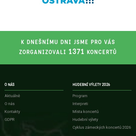
K DNEŠNÍMU DNI JSME PRO VÁS
1371
ZORGANIZOVALI
KONCERTŮ
O NÁS
HUDEBNÍ VÝLETY 2026
Aktuálně
Program
O nás
Interpreti
Kontakty
Místa koncertů
GDPR
Hudební výlety
Cyklus zámeckých koncertů 2026