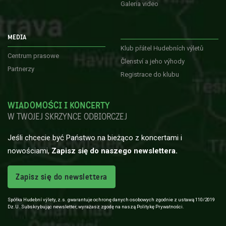
Galeria video
MEDIA
Klub přátel Hudebních výletů
Centrum prasowe
Členství a jeho výhody
Partnerzy
Registrace do klubu
WIADOMOŚCI I KONCERTY
W TWOJEJ SKRZYNCE ODBIORCZEJ
Jeśli chcecie być Państwo na bieżąco z koncertami i
nowościami,
Zapisz się do naszego newslettera.
Zapisz się do newslettera
Spółka Hudební výlety, z.s. gwarantuje ochronę danych osobowych zgodnie z ustawą 110/2019
Dz.U. Subskrybując newsletter, wyrażasz zgodę na naszą Politykę Prywatności.