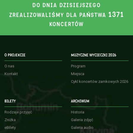
DO DNIA DZISIEJSZEGO
1371
ZREALIZOWALIŚMY DLA PAŃSTWA
KONCERTÓW
O PROJEKCIE
MUZYCZNE WYCIECZKI 2026
O nas
Program
Kontakt
Miejsca
Cykl koncertów zamkowych 2026
BILETY
ARCHIWUM
Rodzaje przyjęć
Historia
Zniżka
Galeria zdjęć
eBilety
Galeria audio