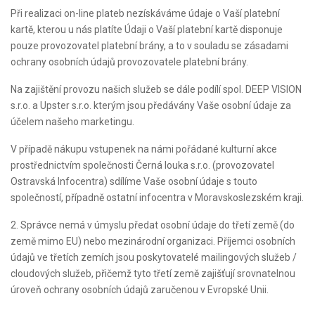
Při realizaci on-line plateb nezískáváme údaje o Vaší platební
kartě, kterou u nás platíte Údaji o Vaší platební kartě disponuje
pouze provozovatel platební brány, a to v souladu se zásadami
ochrany osobních údajů provozovatele platební brány.
Na zajištění provozu našich služeb se dále podílí spol. DEEP VISION
s.r.o. a Upster s.r.o. kterým jsou předávány Vaše osobní údaje za
účelem našeho marketingu.
V případě nákupu vstupenek na námi pořádané kulturní akce
prostřednictvím společnosti Černá louka s.r.o. (provozovatel
Ostravská Infocentra) sdílíme Vaše osobní údaje s touto
společností, případně ostatní infocentra v Moravskoslezském kraji.
2. Správce nemá v úmyslu předat osobní údaje do třetí země (do
země mimo EU) nebo mezinárodní organizaci. Příjemci osobních
údajů ve třetích zemích jsou poskytovatelé mailingových služeb /
cloudových služeb, přičemž tyto třetí země zajišťují srovnatelnou
úroveň ochrany osobních údajů zaručenou v Evropské Unii.