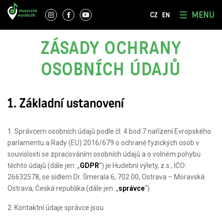
MENU
CZ
EN
ZÁSADY OCHRANY
OSOBNÍCH ÚDAJŮ
1. Základní ustanovení
1. Správcem osobních údajů podle čl. 4 bod 7 nařízení Evropského
parlamentu a Rady (EU) 2016/679 o ochraně fyzických osob v
souvislosti se zpracováním osobních údajů a o volném pohybu
těchto údajů (dále jen: „
GDPR
”) je Hudební výlety, z.s., IČO:
26632578, se sídlem Dr. Šmerala 6, 702 00, Ostrava – Moravská
Ostrava, Česká republika (dále jen: „
správce
“).
2. Kontaktní údaje správce jsou