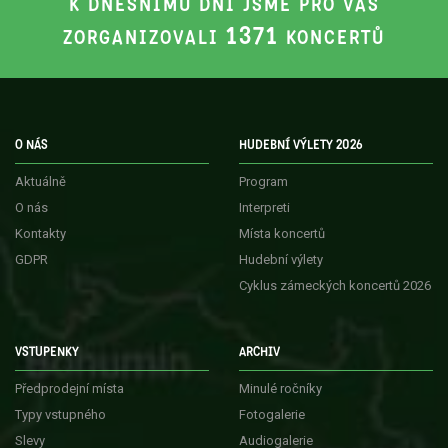
K DNEŠNÍMU DNI JSME PRO VÁS
1371
ZORGANIZOVALI
KONCERTŮ
O NÁS
HUDEBNÍ VÝLETY 2026
Aktuálně
Program
O nás
Interpreti
Kontakty
Místa koncertů
GDPR
Hudební výlety
Cyklus zámeckých koncertů 2026
VSTUPENKY
ARCHIV
Předprodejní místa
Minulé ročníky
Typy vstupného
Fotogalerie
Slevy
Audiogalerie