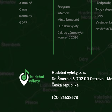
Aktuálně
Předprodej
Program
O nás
Typy vstup
Interpreti
Kontakty
Slevy
Místa koncertů
GDPR
eVstupenk
Hudební výlety
Návštěvní 
Cyklus zámeckých
koncertů 2026
Hudební výlety, z. s.
Dr. Šmerala 6, 702 00 Ostrava - M
Česká republika
IČO: 26632578