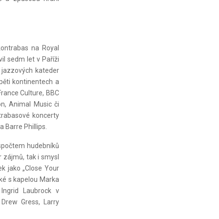
kontrabas na Royal
l sedm let v Paříži
 jazzových kateder
ěti kontinentech a
France Culture, BBC
, Animal Music či
trabasové koncerty
 Barre Phillips.
nespočtem hudebníků
 zájmů, tak i smysl
ek jako „Close Your
aké s kapelou Marka
 Ingrid Laubrock v
, Drew Gress, Larry