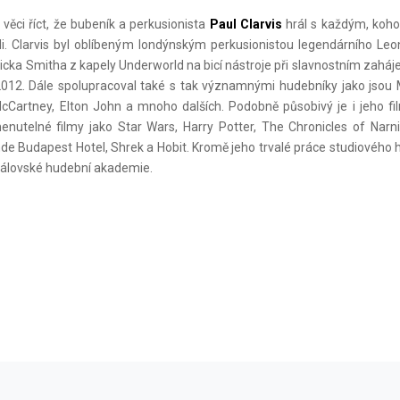
věci říct, že bubeník a perkusionista
Paul Clarvis
hrál s každým, koho
i. Clarvis byl oblíbeným londýnským perkusionistou legendárního Leo
icka Smitha z kapely Underworld na bicí nástroje při slavnostním zaháj
012. Dále spolupracoval také s tak významnými hudebníky jako jsou 
cCartney, Elton John a mnoho dalších. Podobně působivý je i jeho film
utelné filmy jako Star Wars, Harry Potter, The Chronicles of Narnia,
de Budapest Hotel, Shrek a Hobit. Kromě jeho trvalé práce studiového h
álovské hudební akademie.