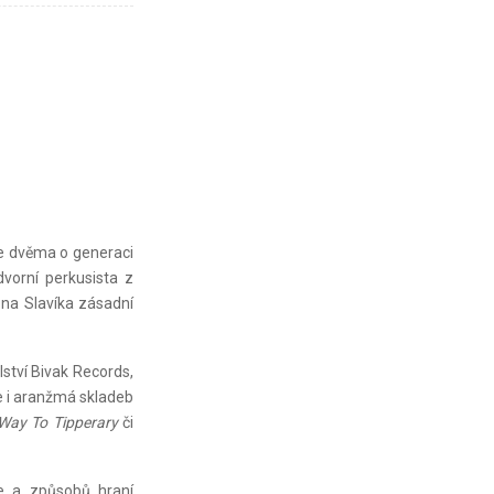
se dvěma o generaci
dvorní perkusista z
na Slavíka zásadní
lství Bivak Records,
e i aranžmá skladeb
 Way To Tipperary
či
ce a způsobů hraní