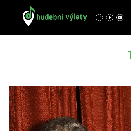
O nás
Interpreti
Kontakty
Místa
GDPR
Hudební výlety
Cyklus zámeckých koncertů 2026