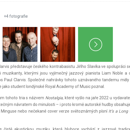
+
4
fotografie
Clarvis představuje českého kontrabasistu Jiřího Slavíka ve spolupráci 
i muzikanty, kterými jsou vyjímečný jazzový pianista Liam Noble a 
s Paul Clarvis. Společné nahrávky tohoto uznávaného tandemu měly 
 je jako student londýnské Royal Academy of Music poznal.
bum tohoto tria s názvem
Nostalgia
, které vyšlo na jaře 2022 u vydavate
stečným návratem do minulosti – i proto kromě autorské hudby obsahuj
. Minguse nebo nečekané cover verze světoznámých písní
It’s a Long
je čistě akustickou muziku, která hluboce vychází z jazzové tradi