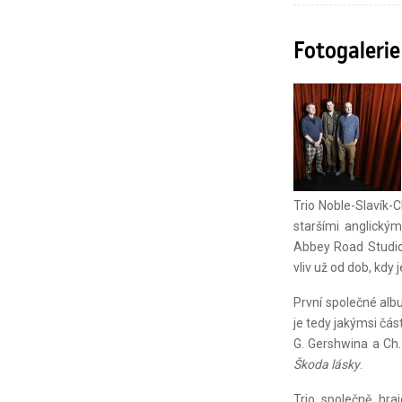
Fotogalerie
Trio Noble-Slavík-
staršími anglickým
Abbey Road Studio
vliv už od dob, kdy
První společné al
je tedy jakýmsi čá
G. Gershwina a Ch
Škoda lásky
.
Trio společně hra