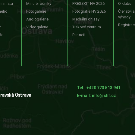
ní místa
Minulé ročníky
PRESSKIT HV 2026
O klubu
ného
Fotogalerie
Fotografie HV 2026
Členství a
výhody
Audiogalerie
Mediální ohlasy
Registrac
y
Videogalerie
Tiskové centrum
řád
Partneři
Tel.: +420 773 513 941
oravská Ostrava
E-mail: info@shf.cz