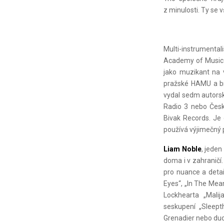
z minulosti. Ty se 
Multi-instrumental
Academy of Music v
jako muzikant na 
pražské HAMU a br
vydal sedm autorsk
Radio 3 nebo Čes
Bivak Records. Je
používá výjimečný p
Liam Noble
, jede
doma i v zahraničí
pro nuance a detai
Eyes“, „In The Mea
Lockhearta „Malij
seskupení „Sleepth
Grenadier nebo d