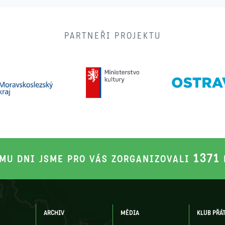
PARTNEŘI PROJEKTU
1371
MU DNI JSME PRO VÁS ZORGANIZOVALI
ARCHIV
MÉDIA
KLUB PŘÁ