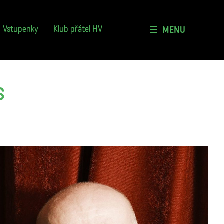
ografie HV 2026
Registrace do klubu
iální ohlasy
MENU
Vstupenky
Klub přátel HV
kové centrum
tneři
S