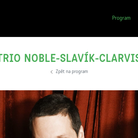
Typy vstupného
Fotogalerie
Fot
Slevy
Videogalerie
Méd
Program
eVstupenky
Tis
Návštěvní řád
Par
TRIO NOBLE-SLAVÍK-CLARVI
Zpět na program