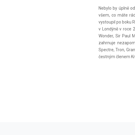
Nebylo by úplně od 
všem, co máte rád
vystoupil po boku R
v Londýně v roce 2
Wonder, Sir Paul M
zahrnuje nezapomen
Spectre, Tron, Gran
čestným členem Kr