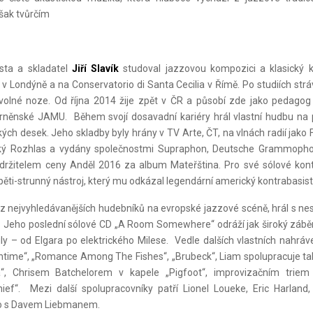
však tvůrčím
ista a skladatel
Jiří Slavík
studoval jazzovou kompozici a klasický 
 Londýně a na Conservatorio di Santa Cecilia v Římě. Po studiích strávi
volné noze. Od října 2014 žije zpět v ČR a působí zde jako pedagog
něnské JAMU. Během svojí dosavadní kariéry hrál vlastní hudbu na p
ých desek. Jeho skladby byly hrány v TV Arte, ČT, na vlnách radií jako 
ký Rozhlas a vydány společnostmi Supraphon, Deutsche Grammophon
 držitelem ceny Anděl 2016 za album Mateřština. Pro své sólové kon
ěti-strunný nástroj, který mu odkázal legendární americký kontrabasista
n z nejvyhledávanějších hudebníků na evropské jazzové scéně, hrál s 
. Jeho poslední sólové CD „A Room Somewhere“ odráží jak široký záběr
ly – od Elgara po elektrického Milese. Vedle dalších vlastních nahráv
ntime“, „Romance Among The Fishes“, „Brubeck“, Liam spolupracuje t
a“, Chrisem Batchelorem v kapele „Pigfoot“, improvizačním triem
ief“. Mezi další spolupracovníky patří Lionel Loueke, Eric Harland
uo s Davem Liebmanem.