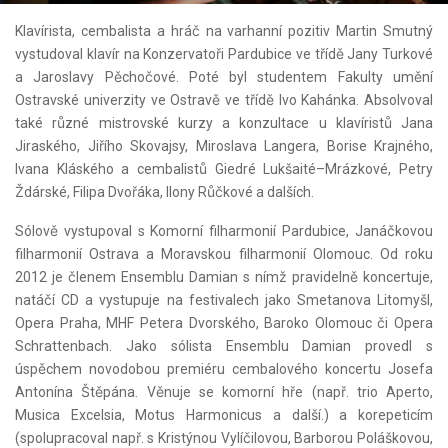
Klavírista, cembalista a hráč na varhanní pozitiv Martin Smutný
vystudoval klavír na Konzervatoři Pardubice ve třídě Jany Turkové
a Jaroslavy Pěchočové. Poté byl studentem Fakulty umění
Ostravské univerzity ve Ostravě ve třídě Ivo Kahánka. Absolvoval
také různé mistrovské kurzy a konzultace u klavíristů Jana
Jiraského, Jiřího Skovajsy, Miroslava Langera, Borise Krajného,
Ivana Kláského a cembalistů Giedré Lukšaité–Mrázkové, Petry
Ždárské, Filipa Dvořáka, Ilony Růčkové a dalších.
Sólově vystupoval s Komorní filharmonií Pardubice, Janáčkovou
filharmonií Ostrava a Moravskou filharmonií Olomouc. Od roku
2012 je členem Ensemblu Damian s nímž pravidelně koncertuje,
natáčí CD a vystupuje na festivalech jako Smetanova Litomyšl,
Opera Praha, MHF Petera Dvorského, Baroko Olomouc či Opera
Schrattenbach. Jako sólista Ensemblu Damian provedl s
úspěchem novodobou premiéru cembalového koncertu Josefa
Antonína Štěpána. Věnuje se komorní hře (např. trio Aperto,
Musica Excelsia, Motus Harmonicus a další.) a korepeticím
(spolupracoval např. s Kristýnou Vylíčilovou, Barborou Poláškovou,