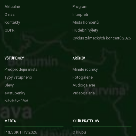
Aktuálně
Program
O nás
Interpreti
Kontakty
Místa koncertů
GDPR
Hudební výlety
Cyklus zámeckých koncertů 2026
VSTUPENKY
ARCHIV
Předprodejní místa
Minulé ročníky
Typy vstupného
Fotogalerie
Slevy
Audiogalerie
eVstupenky
Videogalerie
Návštěvní řád
MÉDIA
KLUB PŘÁTEL HV
PRESSKIT HV 2026
O klubu