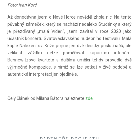
Foto: Ivan Korč
Až donedávna jsem o Nové Horce nevěděl zhola nic. Na tento
půvabný zámeček, který se nachází nedaleko Studénky a který
je přezdívaný „malá Vídeň“, jsem zavítal v roce 2020 jako
účastník koncertu Svatováclavského hudebního festivalu. Malá
kaple Nalezení sv. Kříže pojme jen dvě desítky posluchačů, ale
velikost zážitku nelze poměřovat kapacitou interiéru.
Bennewitzovo kvarteto s dalšími umělci tehdy provedlo dvě
výjimečné kompozice, s nimiž se lze setkat v živé podobě a
autentické interpretaci jen ojediněle.
Celý článek od Milana Bátora naleznete
zde.