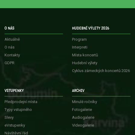
O NÁS
HUDEBNÍ VÝLETY 2026
Aktuálně
Program
O nás
Interpreti
Kontakty
Místa koncertů
GDPR
Hudební výlety
Cyklus zámeckých koncertů 2026
VSTUPENKY
ARCHIV
Předprodejní místa
Minulé ročníky
Typy vstupného
Fotogalerie
Slevy
Audiogalerie
eVstupenky
Videogalerie
Návštěvní řád