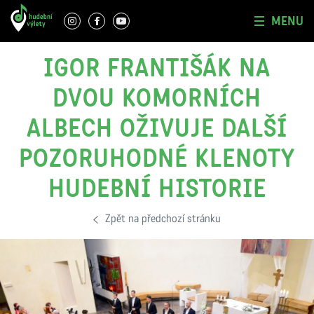
MENU
IGOR FRANTIŠÁK NA
DVOU KOMORNÍCH
ALBECH OŽIVUJE DALŠÍ
POZORUHODNÉ KLENOTY
HUDEBNÍ HISTORIE
Zpět na předchozí stránku