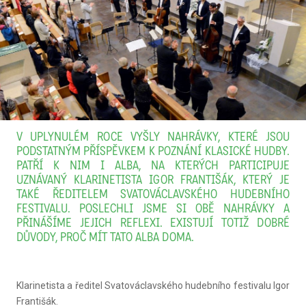
V UPLYNULÉM ROCE VYŠLY NAHRÁVKY, KTERÉ JSOU
PODSTATNÝM PŘÍSPĚVKEM K POZNÁNÍ KLASICKÉ HUDBY.
PATŘÍ K NIM I ALBA, NA KTERÝCH PARTICIPUJE
UZNÁVANÝ KLARINETISTA IGOR FRANTIŠÁK, KTERÝ JE
TAKÉ ŘEDITELEM SVATOVÁCLAVSKÉHO HUDEBNÍHO
FESTIVALU. POSLECHLI JSME SI OBĚ NAHRÁVKY A
PŘINÁŠÍME JEJICH REFLEXI. EXISTUJÍ TOTIŽ DOBRÉ
DŮVODY, PROČ MÍT TATO ALBA DOMA.
Klarinetista a ředitel Svatováclavského hudebního festivalu Igor
Františák.