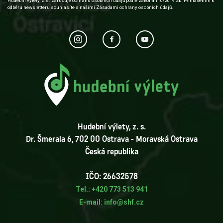
Hudební výlety, z.s. zaručuje ochranu osobních údajů podle zákona 110/2019 Sb. Přihlášením k
odběru newsletteru souhlasíte s našimi Zásadami ochrany osobních údajů.
Hudební výlety, z. s.
Dr. Šmerala 6, 702 00 Ostrava - Moravská Ostrava
Česká republika
IČO: 26632578
Tel.: +420 773 513 941
E-mail: info@shf.cz