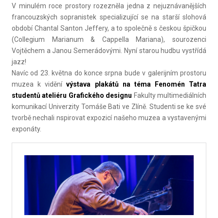
V minulém roce prostory rozezněla jedna z nejuznávanějších
francouzských sopranistek specializující se na starší slohová
období Chantal Santon Jeffery, a to společně s českou špičkou
(Collegium Marianum & Cappella Mariana), sourozenci
Vojtěchem a Janou Semerádovými. Nyní starou hudbu vystřídá
jazz!
Navíc od 23. května do konce srpna bude v galerijním prostoru
muzea k vidění
výstava plakátů na téma Fenomén Tatra
studentů ateliéru Grafického designu
Fakulty multimediálních
komunikací Univerzity Tomáše Bati ve Zlíně. Studenti se ke své
tvorbě nechali nspirovat expozicí našeho muzea a vystavenými
exponáty.