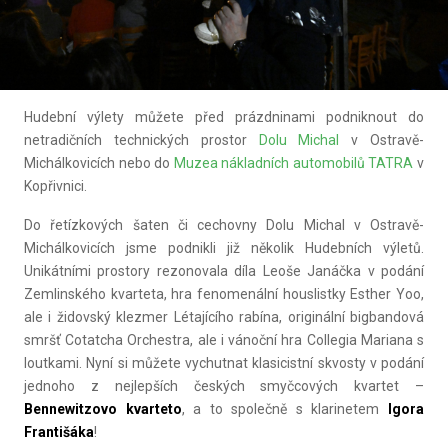
Hudební výlety můžete před prázdninami podniknout do
netradičních technických prostor
Dolu Michal
v Ostravě-
Michálkovicích nebo do
Muzea nákladních automobilů TATRA
v
Kopřivnici.
Do řetízkových šaten či cechovny Dolu Michal v Ostravě-
Michálkovicích jsme podnikli již několik Hudebních výletů.
Unikátními prostory rezonovala díla Leoše Janáčka v podání
Zemlinského kvarteta, hra fenomenální houslistky Esther Yoo,
ale i židovský klezmer Létajícího rabína, originální bigbandová
smršť Cotatcha Orchestra, ale i vánoční hra Collegia Mariana s
loutkami. Nyní si můžete vychutnat klasicistní skvosty v podání
jednoho z nejlepších českých smyčcových kvartet –
Bennewitzovo kvarteto
, a to společně s klarinetem
Igora
Františáka
!