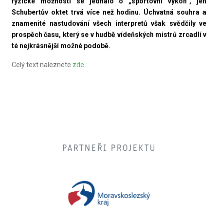
fyzické možnosti se jednalo o „sportovní výkon“, jen
Schubertův oktet trvá více než hodinu. Úchvatná souhra a
znamenité nastudování všech interpretů však svědčily ve
prospěch času, který se v hudbě vídeňských mistrů zrcadlí v
té nejkrásnější možné podobě.
Celý text naleznete
zde.
PARTNEŘI PROJEKTU