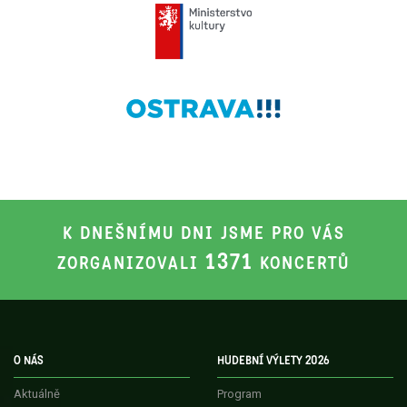
K DNEŠNÍMU DNI JSME PRO VÁS
1371
ZORGANIZOVALI
KONCERTŮ
O NÁS
HUDEBNÍ VÝLETY 2026
Aktuálně
Program