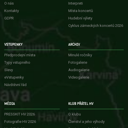
O nás
Interpreti
Kontakty
Místa koncertů
GDPR
Hudební výlety
Cyklus zámeckých koncertů 2026
VSTUPENKY
ARCHIV
Předprodejní místa
Minulé ročníky
Typy vstupného
Fotogalerie
Slevy
Audiogalerie
eVstupenky
Videogalerie
Návštěvní řád
MÉDIA
KLUB PŘÁTEL HV
PRESSKIT HV 2026
O klubu
Fotografie HV 2026
Členství a jeho výhody