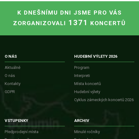
K DNEŠNÍMU DNI JSME PRO VÁS
1371
ZORGANIZOVALI
KONCERTŮ
O NÁS
HUDEBNÍ VÝLETY 2026
Aktuálně
Program
O nás
Interpreti
Kontakty
Místa koncertů
GDPR
Hudební výlety
Cyklus zámeckých koncertů 2026
VSTUPENKY
ARCHIV
Předprodejní místa
Minulé ročníky