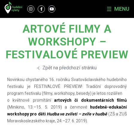
MENU
ARTOVÉ FILMY A
WORKSHOPY –
FESTIVALOVÉ PREVIEW
Zpět na předchozí stránku
Novinkou chystaného 16. ročníku Svatováclavského hudebního
festivalu je FESTIVALOVÉ PREVIEW! Tradiční doprovodný
program festivalu (filmy, workshopy, besedy) je letos rozšířen
o květnové promítání
artových či dokumentárních filmů
(Minikino, 13.–15. 5. 2019) a červnové
hudebně-edukační
workshopy pro děti
Hudba ve zvířeti – zvíře v hudbě
(ZŠ a ZUŠ
Moravskoslezského kraje, 24.–27. 6. 2019).